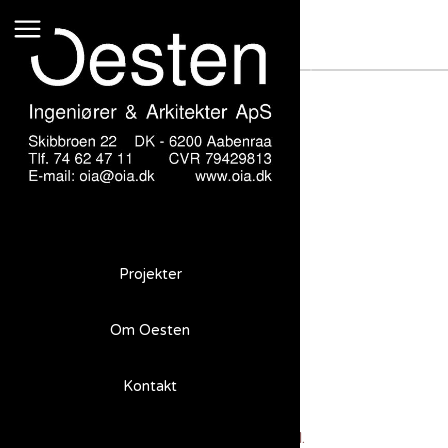
Bel Air Esbjerg
Projekter
Bel Air Esbjerg
Om Oesten
Kontakt
Opgave
Forslag til ny helikopterhangaer incl.