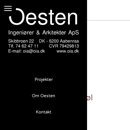
Besøgscenter Dybbøl
Projekter
Besøgscenter Dybbøl
Om Oesten
Kontakt
Opgave
Dybbøl besøgscenter ved Dybbøl