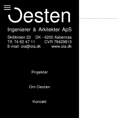
Gl. Kredshus Aabenraa
Projekter
Om Oesten
Gl. Kredshus
Aabenraa
Kontakt