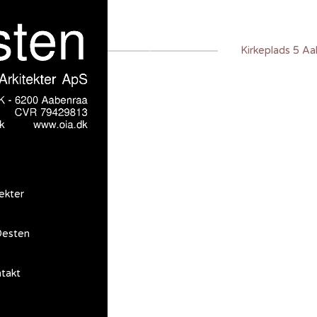
Kirkeplads 5 A
ekter
esten
takt