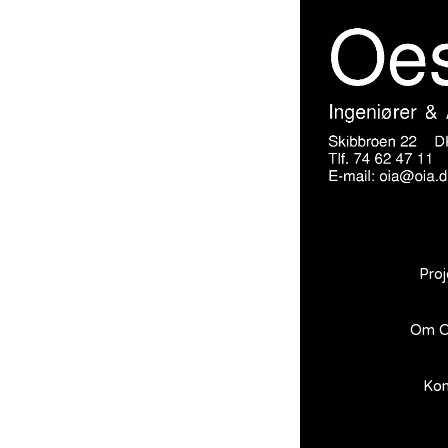
Proj
Om O
Kon