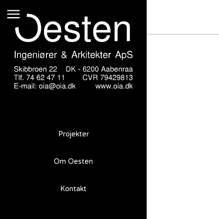
Sønderjysk Landboforening
Projekter
Om Oesten
Sønderjysk
Landboforening
Kontakt