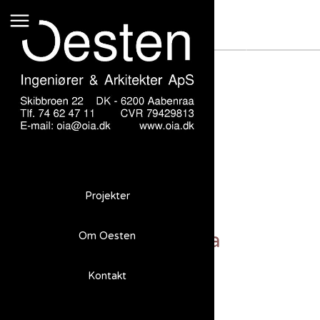
Sydhavn 4 Aabenraa
Projekter
Sydhavn 4 Aabenraa
Om Oesten
Kontakt
Opgave
Nyt kontorhus i Aabenraa.