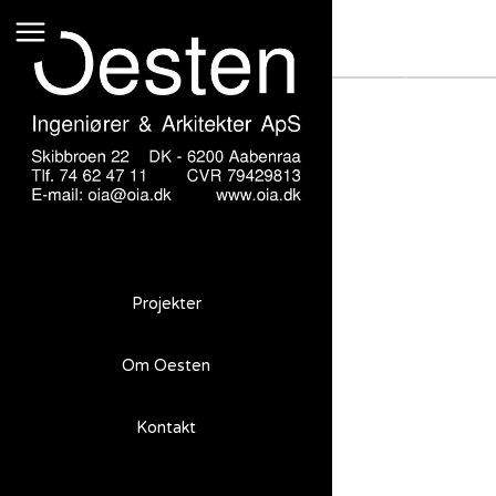
Varnæsvej-3 Aabenraa
Projekter
Om Oesten
Varnæsvej-3
Aabenraa
Kontakt